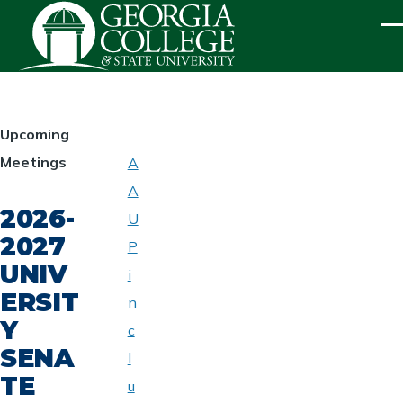
Skip to main content
ME
HOMEPAGE
Upcoming
Meetings
A
ABOUT
A
UNIVERSITY
2026-
SENATE
U
2027
P
UNIV
i
ERSIT
n
Y
c
SENA
l
TE
u