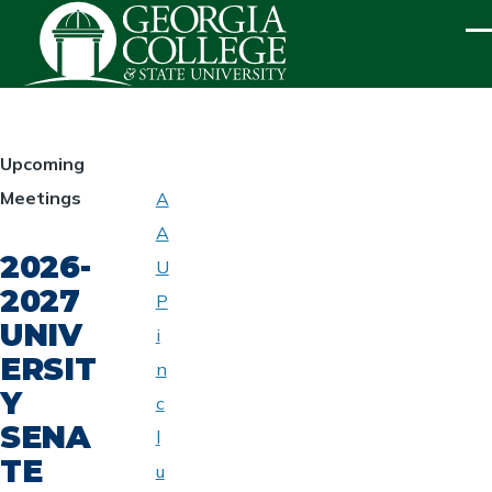
Skip to main content
ME
HOMEPAGE
Upcoming
Meetings
A
ABOUT
A
UNIVERSITY
2026-
SENATE
U
2027
P
UNIV
i
ERSIT
n
Y
c
SENA
l
TE
u