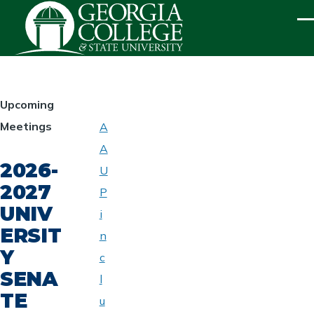
Skip to main content
ME
HOMEPAGE
Upcoming
Meetings
A
ABOUT
A
UNIVERSITY
2026-
SENATE
U
2027
P
UNIV
i
ERSIT
n
Y
c
SENA
l
TE
u