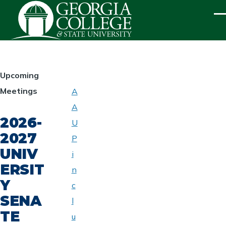
Skip to main content
ME
HOMEPAGE
Upcoming
Meetings
A
ABOUT
A
UNIVERSITY
2026-
SENATE
U
2027
P
UNIV
i
ERSIT
n
Y
c
SENA
l
TE
u