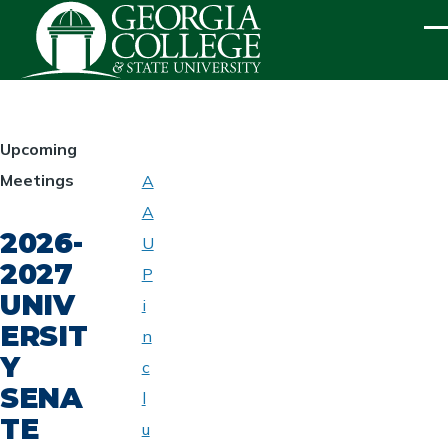
Skip to main content
ME
HOMEPAGE
Upcoming
Meetings
A
ABOUT
A
UNIVERSITY
2026-
SENATE
U
2027
P
UNIV
i
ERSIT
n
Y
c
SENA
l
TE
u