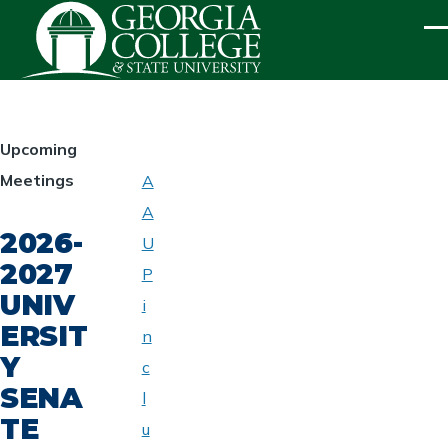
Skip to main content
ME
HOMEPAGE
Upcoming
Meetings
A
ABOUT
A
UNIVERSITY
2026-
SENATE
U
2027
P
UNIV
i
ERSIT
n
Y
c
SENA
l
TE
u