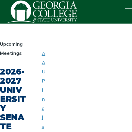
Skip to main content
ME
HOMEPAGE
Upcoming
Meetings
A
ABOUT
A
UNIVERSITY
2026-
SENATE
U
2027
P
UNIV
i
ERSIT
n
Y
c
SENA
l
TE
u