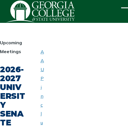
Skip to main content
ME
HOMEPAGE
Upcoming
Meetings
A
ABOUT
A
UNIVERSITY
2026-
SENATE
U
2027
P
UNIV
i
ERSIT
n
Y
c
SENA
l
TE
u