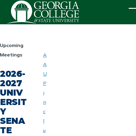
Skip to main content
ME
HOMEPAGE
Upcoming
Meetings
A
ABOUT
A
UNIVERSITY
2026-
SENATE
U
2027
P
UNIV
i
ERSIT
n
Y
c
SENA
l
TE
u