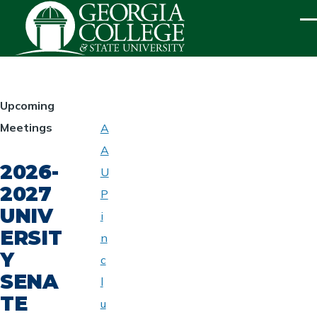
Skip to main content
ME
HOMEPAGE
Upcoming
Meetings
A
ABOUT
A
UNIVERSITY
2026-
SENATE
U
2027
P
UNIV
i
ERSIT
n
Y
c
SENA
l
TE
u