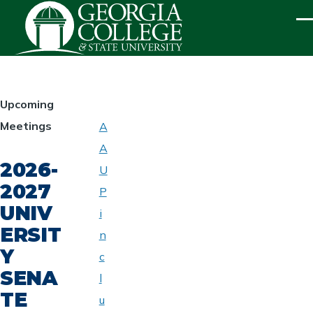
Skip to main content
ME
HOMEPAGE
Upcoming
Meetings
A
ABOUT
A
UNIVERSITY
2026-
SENATE
U
2027
P
UNIV
i
ERSIT
n
Y
c
SENA
l
TE
u