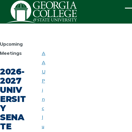
Skip to main content
ME
HOMEPAGE
Upcoming
Meetings
A
ABOUT
A
UNIVERSITY
2026-
SENATE
U
2027
P
UNIV
i
ERSIT
n
Y
c
SENA
l
TE
u