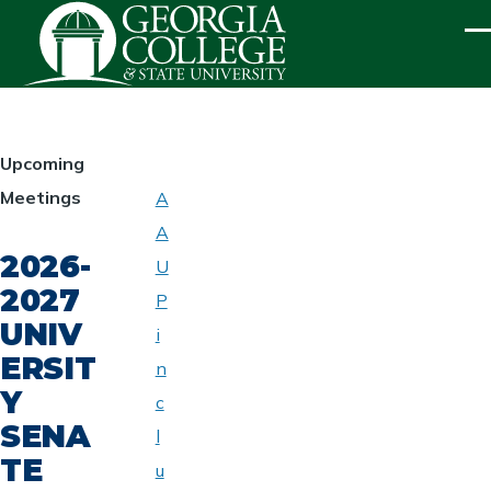
Skip to main content
ME
HOMEPAGE
Upcoming
Meetings
A
ABOUT
A
UNIVERSITY
2026-
SENATE
U
2027
P
UNIV
i
ERSIT
n
Y
c
SENA
l
TE
u