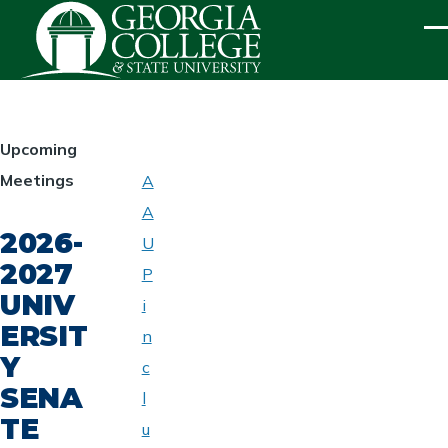
Skip to main content
ME
HOMEPAGE
Upcoming
Meetings
A
ABOUT
A
UNIVERSITY
2026-
SENATE
U
2027
P
UNIV
i
ERSIT
n
Y
c
SENA
l
TE
u