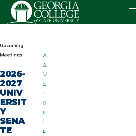
Skip to main content
ME
HOMEPAGE
Upcoming
Meetings
A
ABOUT
A
UNIVERSITY
2026-
SENATE
U
2027
P
UNIV
i
ERSIT
n
Y
c
SENA
l
TE
u