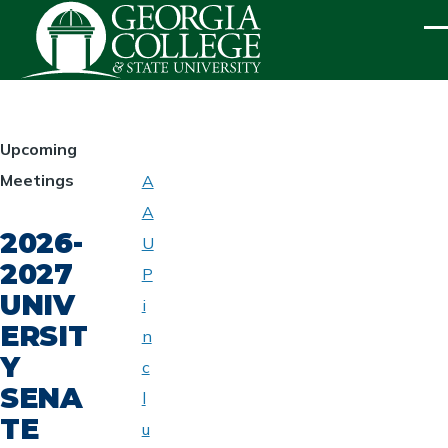
Skip to main content
ME
HOMEPAGE
Upcoming
Meetings
A
ABOUT
A
UNIVERSITY
2026-
SENATE
U
2027
P
UNIV
i
ERSIT
n
Y
c
SENA
l
TE
u