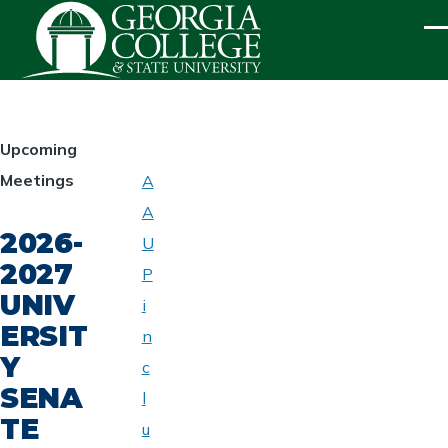
Skip to main content
ME
HOMEPAGE
Upcoming
Meetings
A
ABOUT
A
UNIVERSITY
2026-
SENATE
U
2027
P
UNIV
i
ERSIT
n
Y
c
SENA
l
TE
u