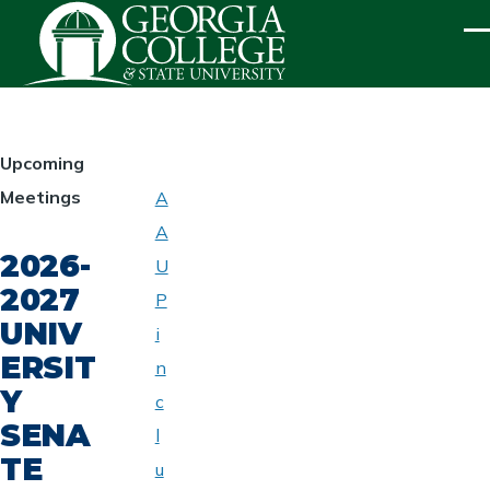
Skip to main content
ME
HOMEPAGE
Upcoming
Meetings
A
ABOUT
A
UNIVERSITY
2026-
SENATE
U
2027
P
UNIV
i
ERSIT
n
Y
c
SENA
l
TE
u