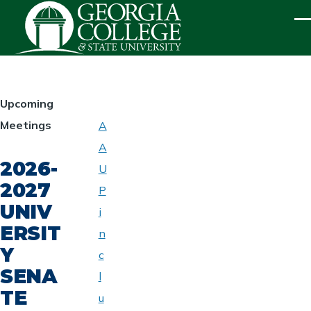
Skip to main content
ME
HOMEPAGE
Upcoming
Meetings
A
ABOUT
A
UNIVERSITY
2026-
SENATE
U
2027
P
UNIV
i
ERSIT
n
Y
c
SENA
l
TE
u