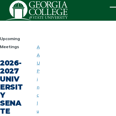
Skip to main content
ME
HOMEPAGE
Upcoming
Meetings
A
ABOUT
A
UNIVERSITY
2026-
SENATE
U
2027
P
UNIV
i
ERSIT
n
Y
c
SENA
l
TE
u