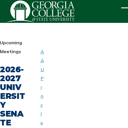
Skip to main content
ME
HOMEPAGE
Upcoming
Meetings
A
ABOUT
A
UNIVERSITY
2026-
SENATE
U
2027
P
UNIV
i
ERSIT
n
Y
c
SENA
l
TE
u