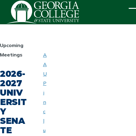
Skip to main content
ME
HOMEPAGE
Upcoming
Meetings
A
ABOUT
A
UNIVERSITY
2026-
SENATE
U
2027
P
UNIV
i
ERSIT
n
Y
c
SENA
l
TE
u