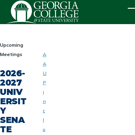
Skip to main content
ME
HOMEPAGE
Upcoming
Meetings
A
ABOUT
A
UNIVERSITY
2026-
SENATE
U
2027
P
UNIV
i
ERSIT
n
Y
c
SENA
l
TE
u