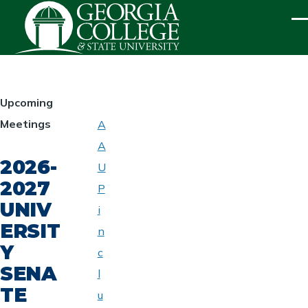
Skip to main content
ME
HOMEPAGE
Upcoming
Meetings
A
ABOUT
A
UNIVERSITY
2026-
SENATE
U
2027
P
UNIV
i
ERSIT
n
Y
c
SENA
l
TE
u