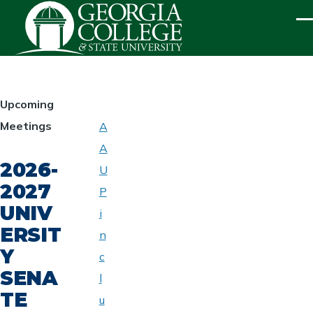
Skip to main content
ME
HOMEPAGE
Upcoming
Meetings
A
ABOUT
A
UNIVERSITY
2026-
SENATE
U
2027
P
UNIV
i
ERSIT
n
Y
c
SENA
l
TE
u