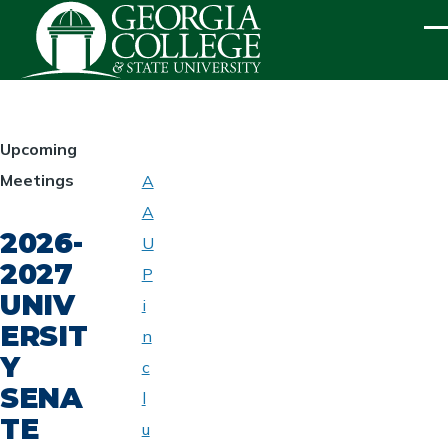
Skip to main content
ME
HOMEPAGE
Upcoming
Meetings
A
ABOUT
A
UNIVERSITY
2026-
SENATE
U
2027
P
UNIV
i
ERSIT
n
Y
c
SENA
l
TE
u