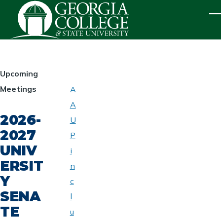
Skip to main content
ME
HOMEPAGE
Upcoming
Meetings
A
ABOUT
A
UNIVERSITY
2026-
SENATE
U
2027
P
UNIV
i
ERSIT
n
Y
c
SENA
l
TE
u