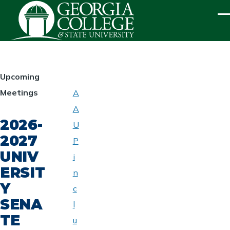
Skip to main content
ME
HOMEPAGE
Upcoming
Meetings
A
ABOUT
A
UNIVERSITY
2026-
SENATE
U
2027
P
UNIV
i
ERSIT
n
Y
c
SENA
l
TE
u