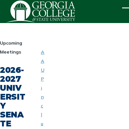
Skip to main content
ME
HOMEPAGE
Upcoming
Meetings
A
ABOUT
A
UNIVERSITY
2026-
SENATE
U
2027
P
UNIV
i
ERSIT
n
Y
c
SENA
l
TE
u