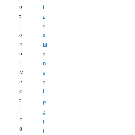
a
i
t
c
i
e
o
s
n
M
a
a
l
n
M
u
e
a
e
l
t
P
i
o
n
l
g
i