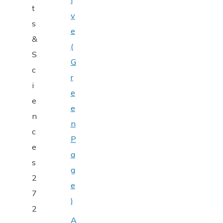
i
t
v
s
e
&
(
S
G
c
r
i
e
e
e
n
n
c
P
e
a
s
g
2
e
7
)
2
A