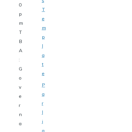
s
0
T
p
e
m
m
T
p
B
l
A
a
:
t
G
e
o
P
v
a
e
r
r
l
n
i
a
a