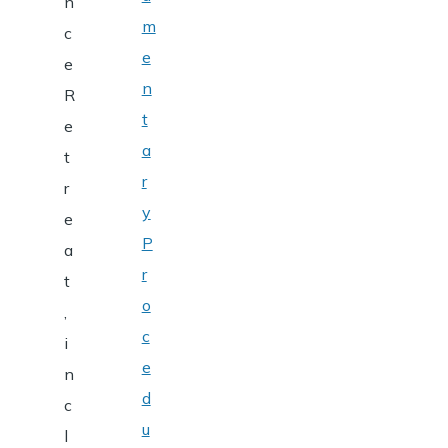
n
m
c
e
e
n
R
t
e
a
t
r
r
y
e
P
a
r
t
o
,
c
i
e
n
d
c
u
l