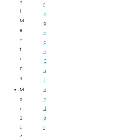
a
r
l
n
M
a
e
n
e
c
t
e
i
C
n
a
g
l
M
e
o
n
n
d
1
a
0
r
A