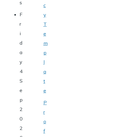
s
c
F
y
r
T
i
e
d
m
a
p
y
l
4
a
S
t
e
e
p
P
2
r
0
o
2
f