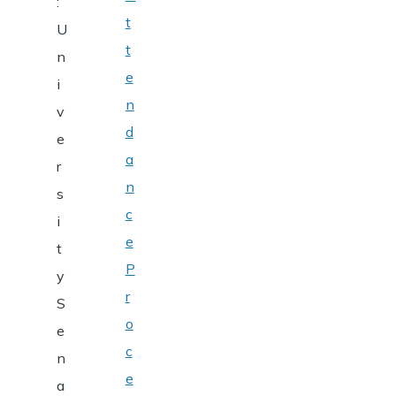
:
t
U
t
n
e
i
n
v
d
e
a
r
n
s
c
i
e
t
P
y
r
S
o
e
c
n
e
a