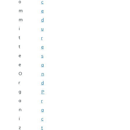
o
c
m
e
m
d
i
u
t
r
t
e
e
s
e
a
O
n
r
d
g
P
a
r
n
a
i
c
z
t