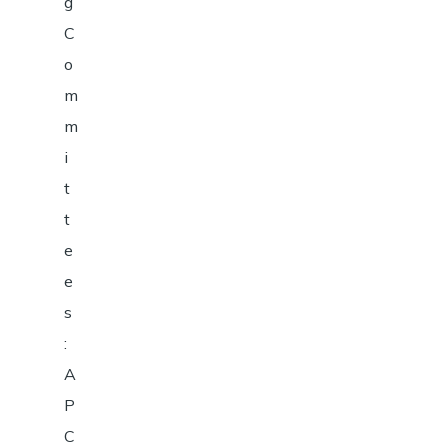
g
C
o
m
m
i
t
t
e
e
s
:
A
P
C