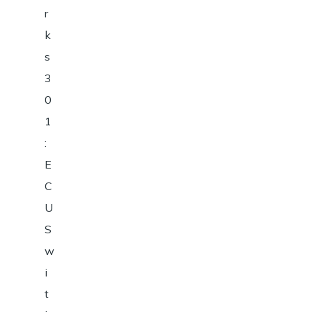
r
k
s
3
0
1
:
E
C
U
S
w
i
t