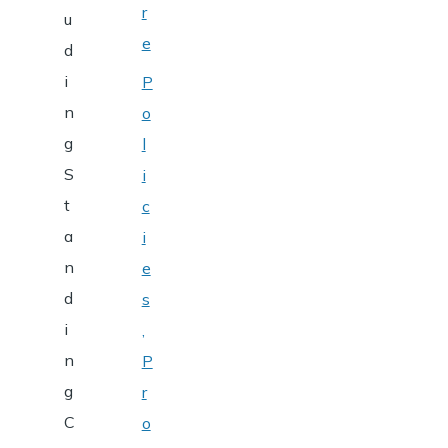
r
u
e
d
i
P
n
o
g
l
S
i
t
c
a
i
n
e
d
s
i
,
n
P
g
r
C
o