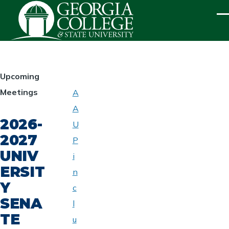
Skip to main content
ME
HOMEPAGE
Upcoming
Meetings
A
ABOUT
A
UNIVERSITY
2026-
SENATE
U
2027
P
UNIV
i
ERSIT
n
Y
c
SENA
l
TE
u