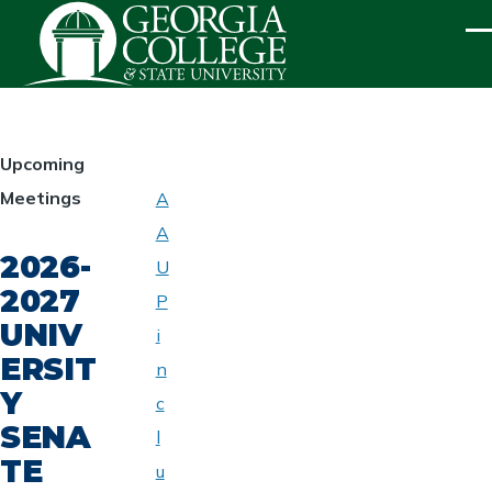
Skip to main content
ME
HOMEPAGE
Upcoming
Meetings
A
ABOUT
A
UNIVERSITY
2026-
SENATE
U
2027
P
UNIV
i
ERSIT
n
Y
c
SENA
l
TE
u