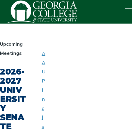
Skip to main content
ME
HOMEPAGE
Upcoming
Meetings
A
ABOUT
A
UNIVERSITY
2026-
SENATE
U
2027
P
UNIV
i
ERSIT
n
Y
c
SENA
l
TE
u