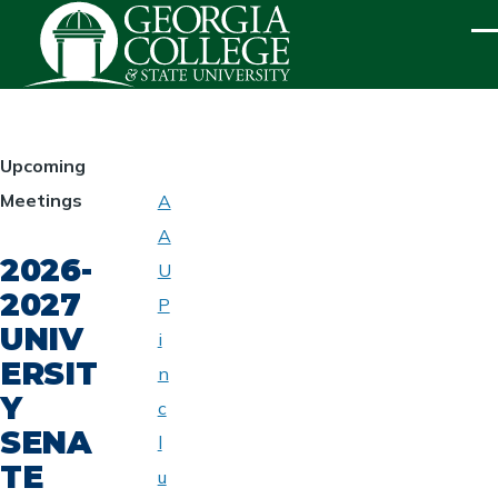
Skip to main content
ME
HOMEPAGE
Upcoming
Meetings
A
ABOUT
A
UNIVERSITY
2026-
SENATE
U
2027
P
UNIV
i
ERSIT
n
Y
c
SENA
l
TE
u