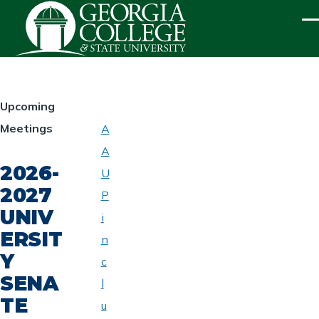
Skip to main content
ME
HOMEPAGE
Upcoming
Meetings
A
ABOUT
A
UNIVERSITY
2026-
SENATE
U
2027
P
UNIV
i
ERSIT
n
Y
c
SENA
l
TE
u