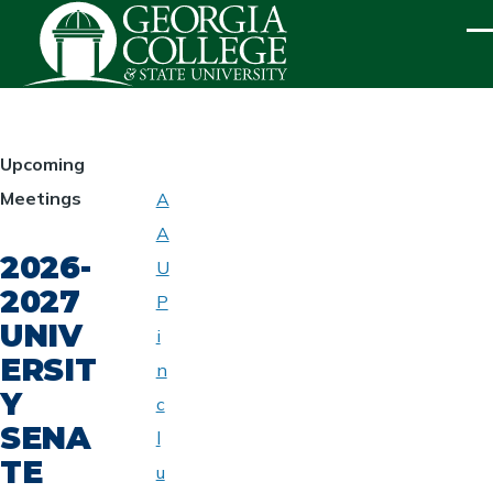
Skip to main content
ME
HOMEPAGE
Upcoming
Meetings
A
ABOUT
A
UNIVERSITY
2026-
SENATE
U
2027
P
UNIV
i
ERSIT
n
Y
c
SENA
l
TE
u