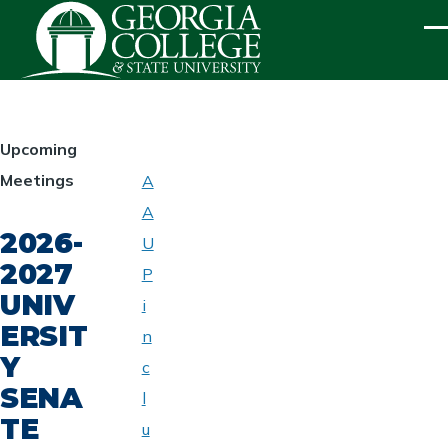
Skip to main content
ME
HOMEPAGE
Upcoming
Meetings
A
ABOUT
A
UNIVERSITY
2026-
SENATE
U
2027
P
UNIV
i
ERSIT
n
Y
c
SENA
l
TE
u